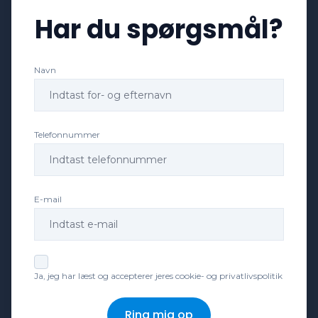
Har du spørgsmål?
Kørecomputer
Navn
Læderrat
Parkeringssensor bagved
Telefonnummer
Parkeringssensor foran
E-mail
Splitbagsæder
Stofsæder
Ja, jeg har læst og accepterer jeres cookie- og privatlivspolitik
Sædevarme
Ring mig op