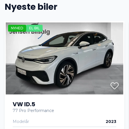
Nyeste biler
Auto nedblændelig bakspejl
NYHED
EL BIL
Auto. start/stop
Automatgear
Automatisk lys
Automatisk nødbremse
VW ID.5
AUX tilslutning
77 Pro Performance
Modelår
2023
DAB radio