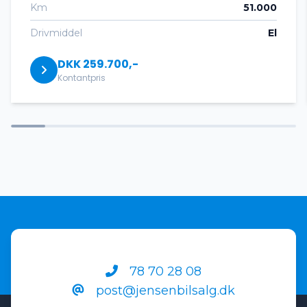
Km
51.000
Dæktryksystem
Drivmiddel
El
DKK 259.700,-
El-ruder x4
Kontantpris
El-spejle med varme
Elektrisk parkeringsbremse
Fjernbetjent centrallås
Højdejusterbare forsæder
78 70 28 08
post@jensenbilsalg.dk
Isofix