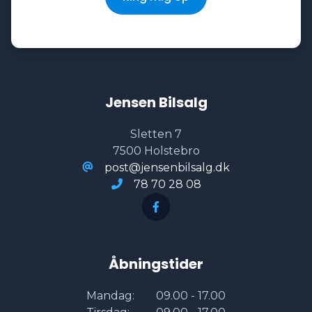
Tagræling
Tonede ruder
Jensen Bilsalg
Tre sæder i bagved
Sletten 7
7500 Holstebro
Tågelygter
post@jensenbilsalg.dk
78 70 28 08
USB tilslutning
Åbningstider
Mandag:
09.00 - 17.00