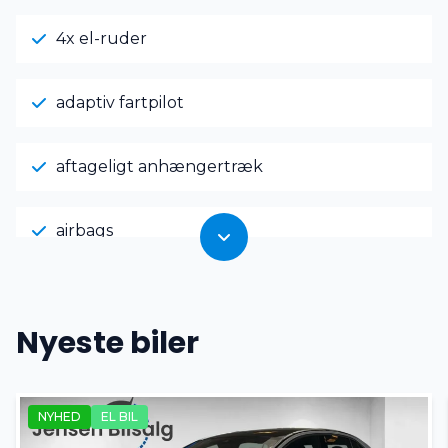
4x el-ruder
adaptiv fartpilot
aftageligt anhængertræk
airbags
alcantara
Nyeste biler
Android Auto
NYHED
EL BIL
Apple CarPlay