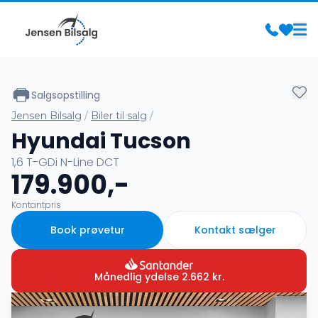
Salgsopstilling
Jensen Bilsalg
/
Biler til salg
/
Hyundai Tucson
1,6 T-GDi N-Line DCT
179.900,-
Kontantpris
Book prøvetur
Kontakt sælger
Månedlig ydelse
2.662
kr.