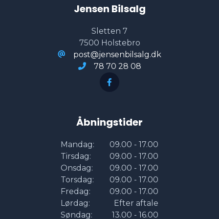
Jensen Bilsalg
keyless go
Sletten 7
7500 Holstebro
kørecomputer
post@jensenbilsalg.dk
78 70 28 08
LED kørelys
læderrat
Åbningstider
multifunktionsrat
Mandag:
09.00 - 17.00
Tirsdag:
09.00 - 17.00
Onsdag:
09.00 - 17.00
mørk loftbeklædning
Torsdag:
09.00 - 17.00
Fredag:
09.00 - 17.00
Lørdag:
Efter aftale
mørktonede ruder bag
Søndag:
13.00 - 16.00