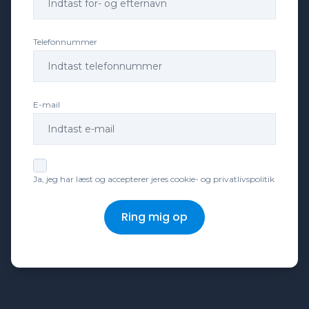
elektrisk parkeringsbremse
Telefonnummer
ESP
E-mail
fjernlysassistent
fuld LED forlygter
Ja, jeg har læst og accepterer jeres cookie- og privatlivspolitik
højdejusterbare forsæder
Ring mig op
håndfri til mobil
ISOFIX