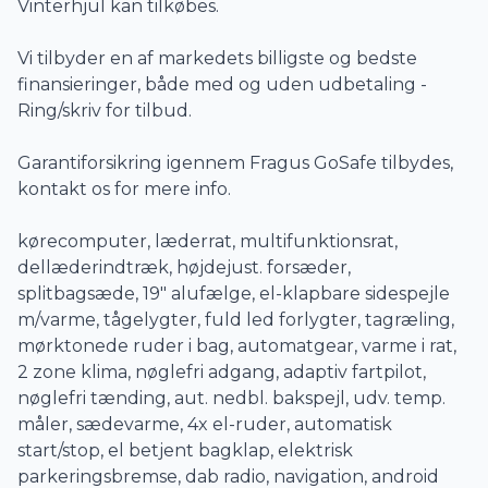
Vinterhjul kan tilkøbes.
Vi tilbyder en af markedets billigste og bedste
finansieringer, både med og uden udbetaling -
Ring/skriv for tilbud.
Garantiforsikring igennem Fragus GoSafe tilbydes,
kontakt os for mere info.
kørecomputer, læderrat, multifunktionsrat,
dellæderindtræk, højdejust. forsæder,
splitbagsæde, 19" alufælge, el-klapbare sidespejle
m/varme, tågelygter, fuld led forlygter, tagræling,
mørktonede ruder i bag, automatgear, varme i rat,
2 zone klima, nøglefri adgang, adaptiv fartpilot,
nøglefri tænding, aut. nedbl. bakspejl, udv. temp.
måler, sædevarme, 4x el-ruder, automatisk
start/stop, el betjent bagklap, elektrisk
parkeringsbremse, dab radio, navigation, android