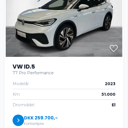
autohold
automatgear
Automatisk lys
VW ID.5
automatisk nedblændeligt bakspejl
77 Pro Performance
Modelår
2023
automatisk nødbremse
Km
51.000
Automatisk start/stop
Drivmiddel
El
DKK 259.700,-
AUX tilslutning
Kontantpris