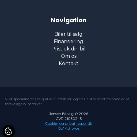
navigation
Navigation
nøglefri adgang
Biler til salg
Finansiering
Pristjek din bil
parkeringssensor (bag)
Om os
Kontakt
parkeringssensor (for)
ratvarme
Vi er specialiseret i salg af kvalitetsbiler, og en uautoriseret forhandler af
forskellige bilmærker.
Regnsensor
Jensen Bilsalg © 2026
CVR 21050245
Cookie- og privatlivspolitik
Go' Attityde
skiltegenkendelse