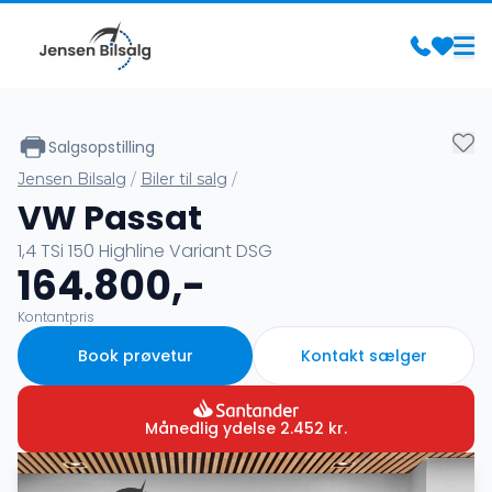
Salgsopstilling
Jensen Bilsalg
/
Biler til salg
/
VW Passat
1,4 TSi 150 Highline Variant DSG
164.800,-
Kontantpris
Book prøvetur
Kontakt sælger
Månedlig ydelse
2.452
kr.