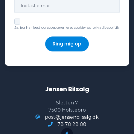
håndfri til mobil
Ja, jeg har læst og accepterer jeres cookie- og privatlivspolitik
ISOFIX
Ring mig op
keyless go
kørecomputer
Jensen Bilsalg
læderrat
Sletten 7
7500 Holstebro
lændestøtte (justerbar)
post@jensenbilsalg.dk
78 70 28 08
multifunktionsrat