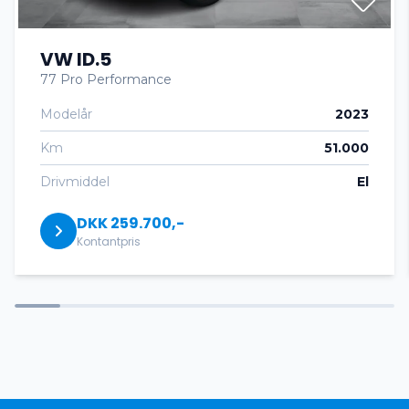
VW ID.5
Automatisk start/stop
77 Pro Performance
Modelår
2023
AUX tilslutning
Km
51.000
bakkamera
Drivmiddel
El
DKK 259.700,-
DAB radio
Kontantpris
dellæder
delvis alcantara
digitalt cockpit