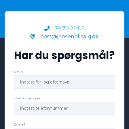
dæktryksmåler
78 70 28 08
post@jensenbilsalg.dk
el-klapbare sidespejle med varme
Har du spørgsmål?
elektrisk parkeringsbremse
Navn
ESP
fjernbetjent centrallås
Telefonnummer
fjernlysassistent
E-mail
højdejusterbare forsæder