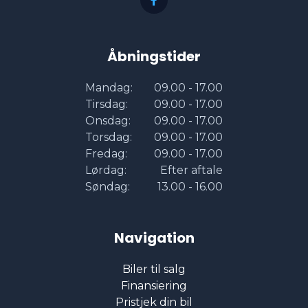
musikstreaming via Bluetooth
Åbningstider
mørktonede ruder bag
Mandag:
09.00 - 17.00
Tirsdag:
09.00 - 17.00
Onsdag:
09.00 - 17.00
navigation
Torsdag:
09.00 - 17.00
Fredag:
09.00 - 17.00
Lørdag:
Efter aftale
parkeringssensor (bag)
Søndag:
13.00 - 16.00
parkeringssensor (for)
Navigation
ratgearskifte
Biler til salg
Finansiering
Pristjek din bil
Regnsensor