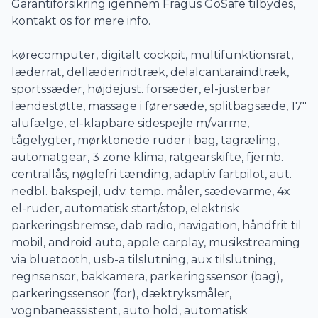
Garantiforsikring igennem Fragus GoSafe tilbydes,
kontakt os for mere info.
kørecomputer, digitalt cockpit, multifunktionsrat,
læderrat, dellæderindtræk, delalcantaraindtræk,
sportssæder, højdejust. forsæder, el-justerbar
lændestøtte, massage i førersæde, splitbagsæde, 17"
alufælge, el-klapbare sidespejle m/varme,
tågelygter, mørktonede ruder i bag, tagræling,
automatgear, 3 zone klima, ratgearskifte, fjernb.
centrallås, nøglefri tænding, adaptiv fartpilot, aut.
nedbl. bakspejl, udv. temp. måler, sædevarme, 4x
el-ruder, automatisk start/stop, elektrisk
parkeringsbremse, dab radio, navigation, håndfrit til
mobil, android auto, apple carplay, musikstreaming
via bluetooth, usb-a tilslutning, aux tilslutning,
regnsensor, bakkamera, parkeringssensor (bag),
parkeringssensor (for), dæktryksmåler,
vognbaneassistent, auto hold, automatisk